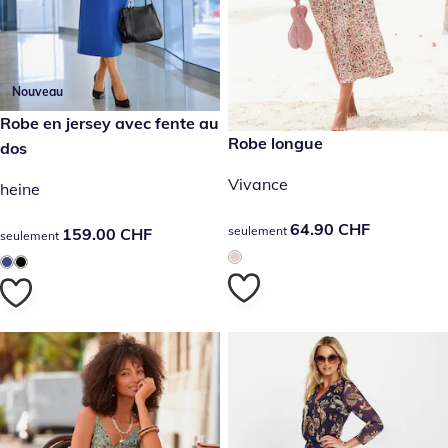
Nouveau
159.00 CHF
Robe en jersey avec fente au
64.90 CHF
Robe longue
dos
Vivance
heine
64.90 CHF
64.90 CHF
seulement
159.00 CHF
159.00 CHF
seulement