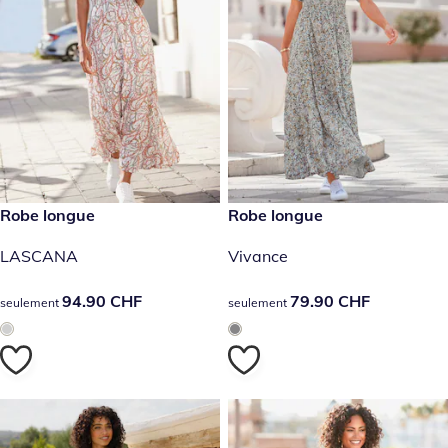
94.90 CHF
Robe longue
79.90 CHF
Robe longue
LASCANA
Vivance
94.90 CHF
94.90 CHF
79.90 CHF
79.90 CHF
seulement
seulement