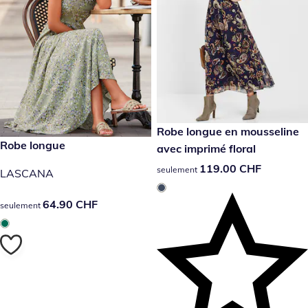
119.00 CHF
Robe longue en mousseline
64.90 CHF
Robe longue
avec imprimé floral
119.00 CHF
119.00 CHF
seulement
LASCANA
64.90 CHF
64.90 CHF
seulement