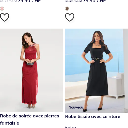
79.90 CHF
79.90 CHF
79.90 CHF
79.90 CHF
seulement
seulement
Nouveau
299.00 CHF
Robe de soirée avec pierres
139.00 CHF
Robe tissée avec ceinture
fantaisie
heine