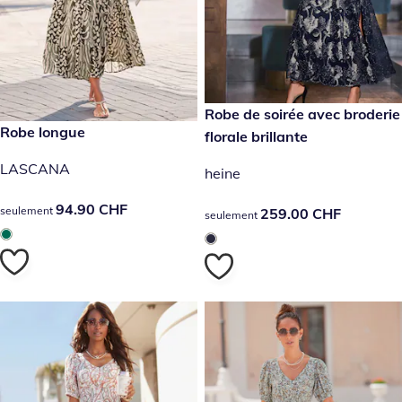
259.00 CHF
Robe de soirée avec broderie
94.90 CHF
Robe longue
florale brillante
LASCANA
heine
94.90 CHF
94.90 CHF
seulement
259.00 CHF
259.00 CHF
seulement