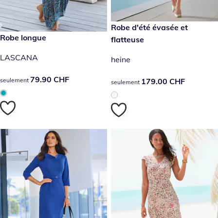
179.00 CHF
Robe d'été évasée et
79.90 CHF
Robe longue
flatteuse
LASCANA
heine
79.90 CHF
79.90 CHF
179.00 CHF
179.00 CHF
seulement
seulement