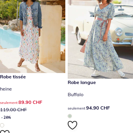
prix réduit : 89.90 CHF, ancien prix : 119.00 CHF
Robe tissée
- 24%
94.90 CHF
Robe longue
heine
Buffalo
prix réduit : 89.90 CHF, ancien prix : 119.00 CHF
89.90 CHF
seulement
94.90 CHF
94.90 CHF
seulement
119.00 CHF
- 24%