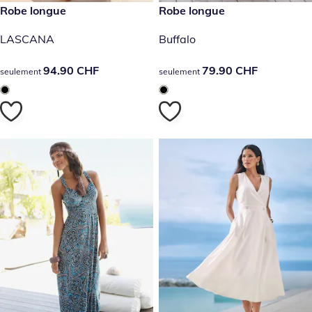
94.90 CHF
Robe longue
79.90 CHF
Robe longue
LASCANA
Buffalo
94.90 CHF
94.90 CHF
79.90 CHF
79.90 CHF
seulement
seulement