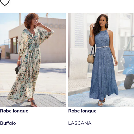
104.00 CHF
Robe longue
79.90 CHF
Robe longue
Buffalo
LASCANA