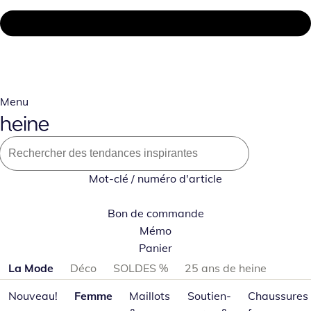
Menu
Mot-clé / numéro d'article
Bon de commande
Mémo
Panier
Passer les catégories de produits
La Mode
Déco
SOLDES %
25 ans de heine
Nouveau!
Femme
Maillots
Soutien-
Chaussures