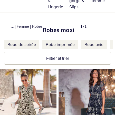
&
gorge &
femme
Lingerie
Slips
|
|
...
Femme
Robes
Total number of prod
171
Robes maxi
Ignorer d'autres catégories
Robe de soirée
Robe imprimée
Robe unie
Filtrer et trier