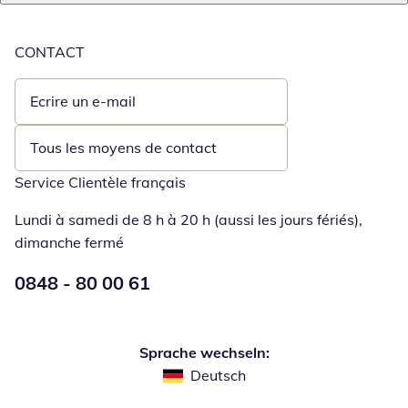
CONTACT
Ecrire un e-mail
Ouvre un client de messagerie
Tous les moyens de contact
Service Clientèle français
Lundi à samedi de 8 h à 20 h (aussi les jours fériés),
dimanche fermé
Numéro de téléphone:
0848 - 80 00 61
Ouverture d'un téléphone clie
Sprache wechseln:
Deutsch