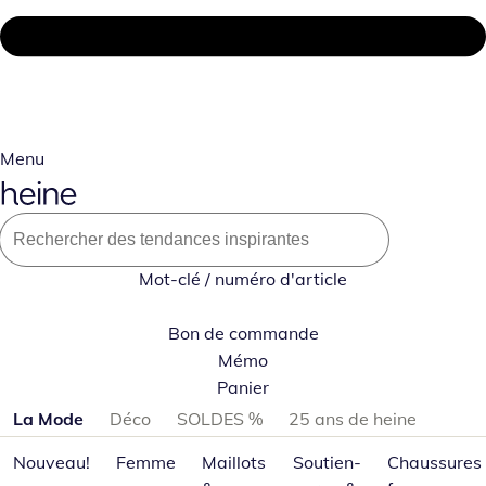
Menu
Mot-clé / numéro d'article
Bon de commande
Mémo
Panier
Passer les catégories de produits
La Mode
Déco
SOLDES %
25 ans de heine
Nouveau!
Femme
Maillots
Soutien-
Chaussures