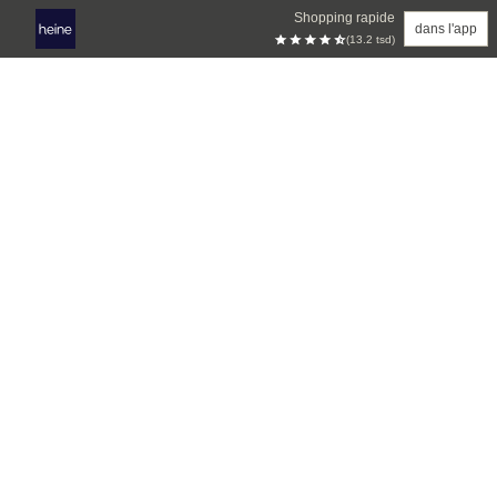
Shopping rapide
dans l'app
(13.2 tsd)
Aller au contenu principal