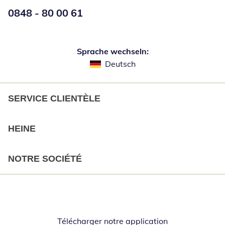
Numéro de téléphone:
0848 - 80 00 61
Ouverture d'un téléphone clie
Sprache wechseln:
Deutsch
SERVICE CLIENTÈLE
HEINE
NOTRE SOCIÉTÉ
Télécharger notre application
Opent in nieuw