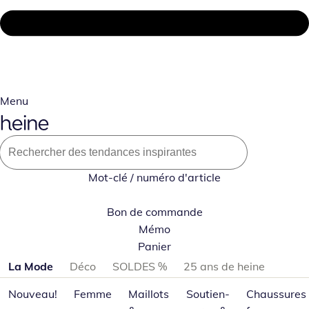
Menu
Mot-clé / numéro d'article
Bon de commande
Mémo
Panier
Passer les catégories de produits
La Mode
Déco
SOLDES %
25 ans de heine
Nouveau!
Femme
Maillots
Soutien-
Chaussures