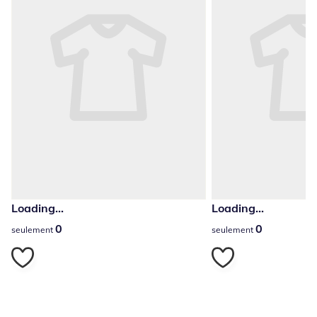
Loading...
Loading...
0
0
0
0
seulement
seulement