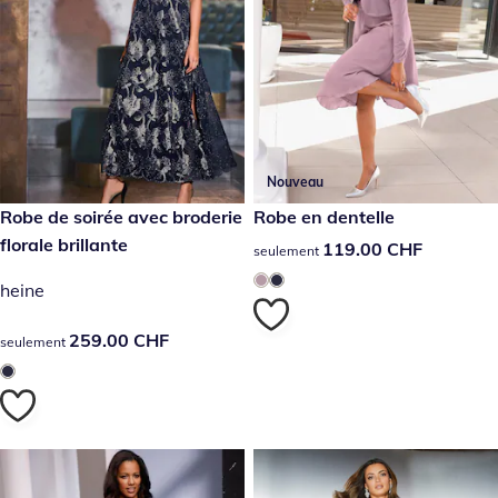
Nouveau
259.00 CHF
Robe de soirée avec broderie
119.00 CHF
Robe en dentelle
florale brillante
119.00 CHF
119.00 CHF
seulement
heine
259.00 CHF
259.00 CHF
seulement