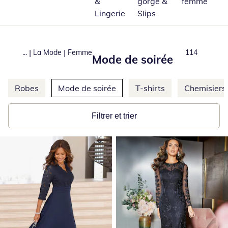
&
gorge &
femme
Lingerie
Slips
|
|
...
La Mode
Femme
Total number
114
Mode de soirée
Ignorer d'autres catégories
Robes
Mode de soirée
T-shirts
Chemisiers
Filtrer et trier