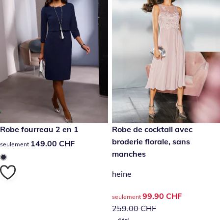
149.00 CHF
Robe fourreau 2 en 1
prix réduit : 99.90 CHF, anci
Robe de cocktail avec
- 61%
broderie florale, sans
149.00 CHF
149.00 CHF
seulement
manches
heine
prix réduit : 99.90 CHF, anci
99.90 CHF
seulement
259.00 CHF