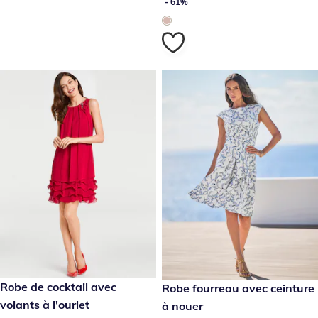
- 61%
259.00 CHF
Robe de cocktail avec
119.00 CHF
Robe fourreau avec ceinture
volants à l'ourlet
à nouer