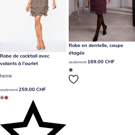
169.00 CHF
Robe en dentelle, coupe
étagée
259.00 CHF
Robe de cocktail avec
169.00 CHF
169.00 CHF
seulement
volants à l'ourlet
heine
259.00 CHF
259.00 CHF
seulement