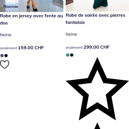
Nouveau
299.00 CHF
Robe de soirée avec pierres
159.00 CHF
Robe en jersey avec fente au
fantaisie
dos
heine
heine
299.00 CHF
299.00 CHF
159.00 CHF
159.00 CHF
seulement
seulement