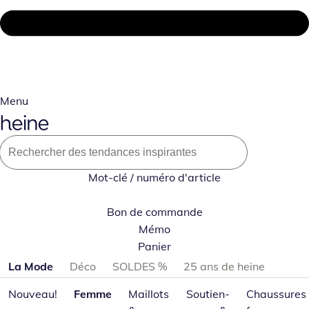
Menu
Mot-clé / numéro d'article
Bon de commande
Mémo
Panier
Passer les catégories de produits
La Mode
Déco
SOLDES %
25 ans de heine
Nouveau!
Femme
Maillots
Soutien-
Chaussures