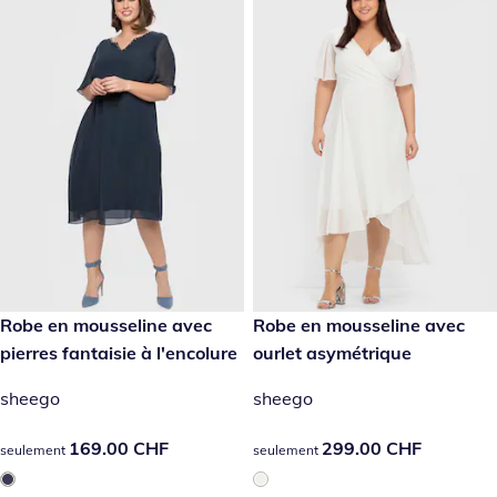
169.00 CHF
Robe en mousseline avec
299.00 CHF
Robe en mousseline avec
pierres fantaisie à l'encolure
ourlet asymétrique
sheego
sheego
169.00 CHF
169.00 CHF
299.00 CHF
299.00 CHF
seulement
seulement