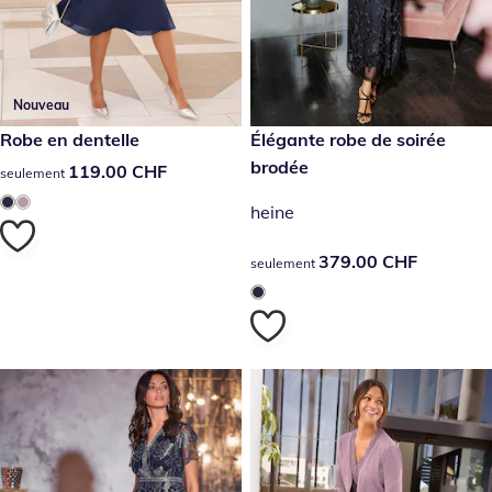
Nouveau
119.00 CHF
Robe en dentelle
379.00 CHF
Élégante robe de soirée
brodée
119.00 CHF
119.00 CHF
seulement
heine
379.00 CHF
379.00 CHF
seulement