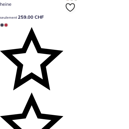
heine
259.00 CHF
259.00 CHF
seulement