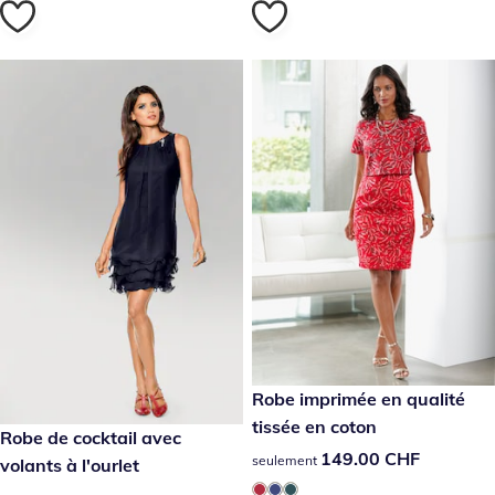
149.00 CHF
Robe imprimée en qualité
tissée en coton
259.00 CHF
Robe de cocktail avec
149.00 CHF
149.00 CHF
seulement
volants à l'ourlet