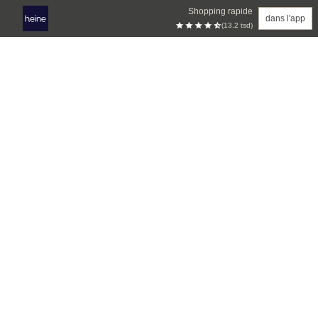
Shopping rapide
dans l'app
(13.2 tsd)
Aller au contenu principal