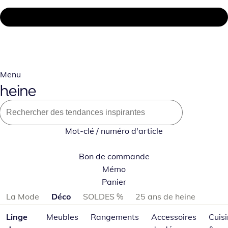
Menu
Mot-clé / numéro d'article
Bon de commande
Mémo
Panier
Passer les catégories de produits
La Mode
Déco
SOLDES %
25 ans de heine
Linge
Meubles
Rangements
Accessoires
Cuis