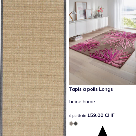
159.00 CHF
Tapis à poils Longs
heine home
159.00 CHF
159.00 CHF
à partir de