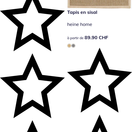
89.90 CHF
Tapis en sisal
heine home
89.90 CHF
89.90 CHF
à partir de