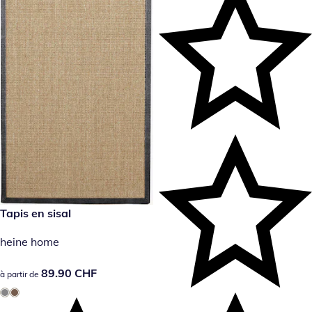
89.90 CHF
Tapis en sisal
heine home
89.90 CHF
89.90 CHF
à partir de