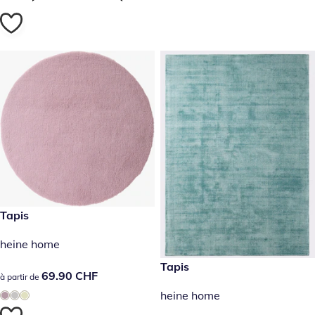
69.90 CHF
Tapis
heine home
prix réduit : 99.90 CHF, anci
Tapis
- 28%
69.90 CHF
69.90 CHF
à partir de
heine home