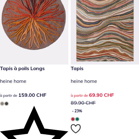
159.00 CHF
Tapis à poils Longs
prix réduit : 69.90 CHF, ancie
Tapis
- 23%
heine home
heine home
159.00 CHF
159.00 CHF
prix réduit : 69.90 CHF, ancie
69.90 CHF
à partir de
à partir de
89.90 CHF
- 23%