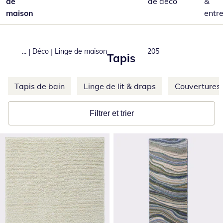
de
de déco
&
maison
entre
|
|
...
Déco
Linge de maison
Total number of product
205
Tapis
Ignorer d'autres catégories
Tapis de bain
Linge de lit & draps
Couvertures 
Filtrer et trier