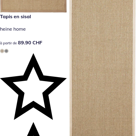
89.90 CHF
Tapis en sisal
heine home
89.90 CHF
89.90 CHF
à partir de