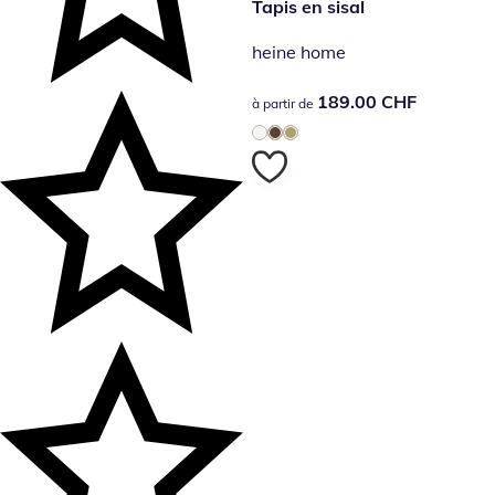
189.00 CHF
Tapis en sisal
heine home
189.00 CHF
189.00 CHF
à partir de