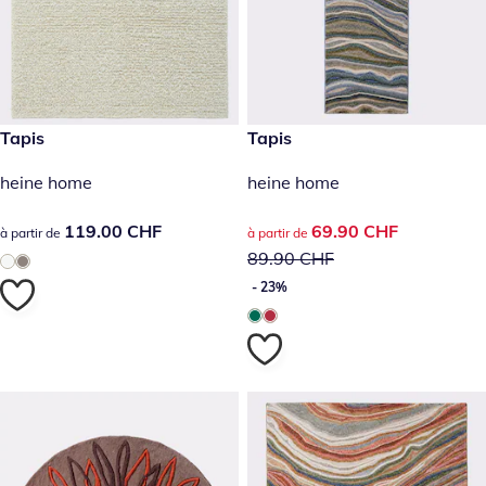
119.00 CHF
Tapis
prix réduit : 69.90 CHF, ancie
Tapis
- 23%
heine home
heine home
119.00 CHF
119.00 CHF
prix réduit : 69.90 CHF, ancie
69.90 CHF
à partir de
à partir de
89.90 CHF
- 23%