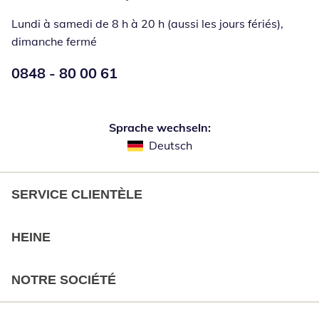
Lundi à samedi de 8 h à 20 h (aussi les jours fériés),
dimanche fermé
Numéro de téléphone:
0848 - 80 00 61
Ouverture d'un téléphone clie
Sprache wechseln:
Deutsch
SERVICE CLIENTÈLE
HEINE
NOTRE SOCIÉTÉ