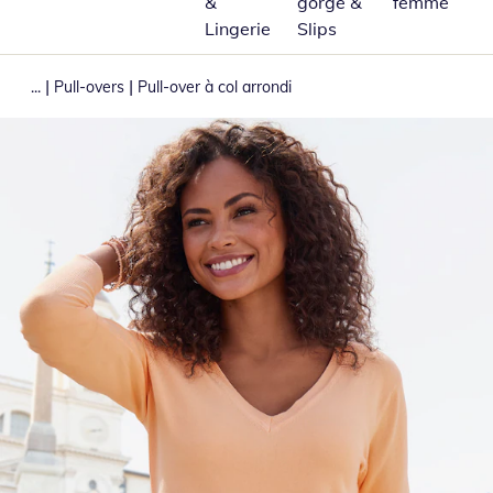
&
gorge &
femme
Lingerie
Slips
|
|
...
Pull-overs
Pull-over à col arrondi