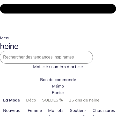
Menu
Mot-clé / numéro d'article
Bon de commande
Mémo
Panier
Passer les catégories de produits
La Mode
Déco
SOLDES %
25 ans de heine
Nouveau!
Femme
Maillots
Soutien-
Chaussures