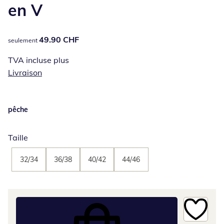
en V
49.90 CHF
49.90 CHF
seulement
TVA incluse plus
Livraison
pêche
Taille
32/34
36/38
40/42
44/46