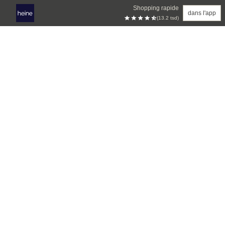
Shopping rapide
dans l'app
(13.2 tsd)
Aller au contenu principal