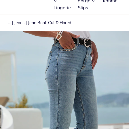
&
gorge &
femme
Lingerie
Slips
|
|
...
Jeans
Jean Boot-Cut & Flared