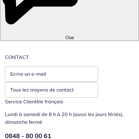
Chat
CONTACT
Ecrire un e-mail
Ouvre un client de messagerie
Tous les moyens de contact
Service Clientèle français
Lundi à samedi de 8 h à 20 h (aussi les jours fériés),
dimanche fermé
Numéro de téléphone:
0848 - 80 00 61
Ouverture d'un téléphone clie