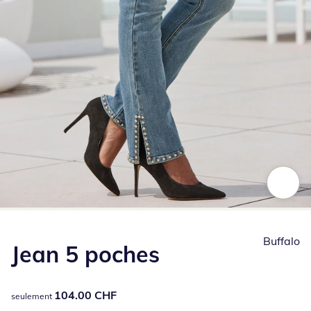
Appuyez pour zoomer sur l’image
Buffalo
Jean 5 poches
104.00 CHF
104.00 CHF
seulement