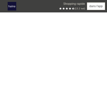
Shopping rapide
dans l'app
(13.2 tsd)
Aller au contenu principal