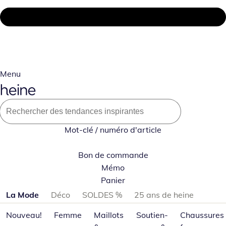
Menu
Mot-clé / numéro d'article
Bon de commande
Mémo
Panier
Passer les catégories de produits
La Mode
Déco
SOLDES %
25 ans de heine
Nouveau!
Femme
Maillots
Soutien-
Chaussures