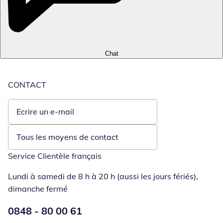
Chat
CONTACT
Ecrire un e-mail
Ouvre un client de messagerie
Tous les moyens de contact
Service Clientèle français
Lundi à samedi de 8 h à 20 h (aussi les jours fériés),
dimanche fermé
Numéro de téléphone:
0848 - 80 00 61
Ouverture d'un téléphone clie