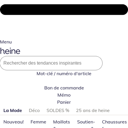
Menu
Mot-clé / numéro d'article
Bon de commande
Mémo
Panier
Passer les catégories de produits
La Mode
Déco
SOLDES %
25 ans de heine
Nouveau!
Femme
Maillots
Soutien-
Chaussures