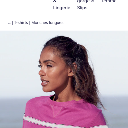
&
gorge &
femme
Lingerie
Slips
|
|
...
T-shirts
Manches longues