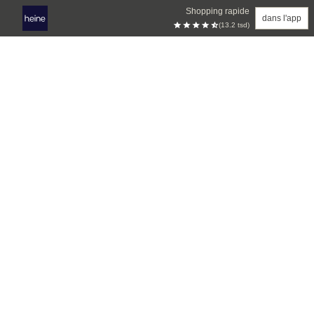
Shopping rapide
dans l'app
(13.2 tsd)
Aller au contenu principal