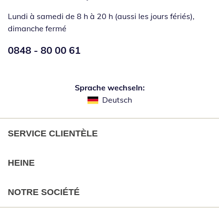
Lundi à samedi de 8 h à 20 h (aussi les jours fériés),
dimanche fermé
Numéro de téléphone:
0848 - 80 00 61
Ouverture d'un téléphone clie
Sprache wechseln:
Deutsch
SERVICE CLIENTÈLE
HEINE
NOTRE SOCIÉTÉ