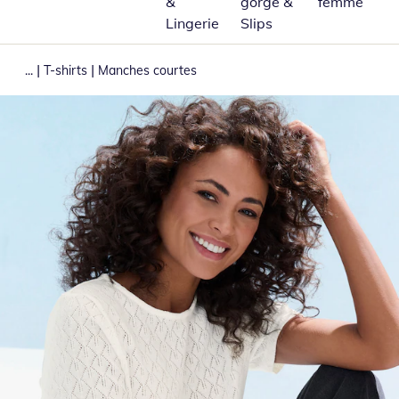
&
gorge &
femme
Lingerie
Slips
|
|
...
T-shirts
Manches courtes