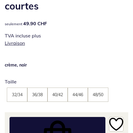
courtes
49.90 CHF
49.90 CHF
seulement
TVA incluse plus
Livraison
crème, noir
Taille
32/34
36/38
40/42
44/46
48/50