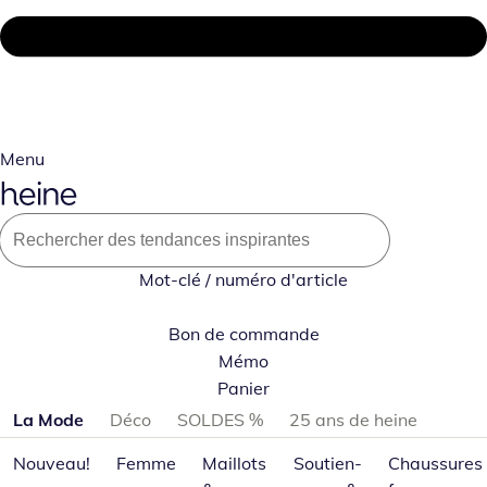
Menu
Mot-clé / numéro d'article
Bon de commande
Mémo
Panier
Passer les catégories de produits
La Mode
Déco
SOLDES %
25 ans de heine
Nouveau!
Femme
Maillots
Soutien-
Chaussures