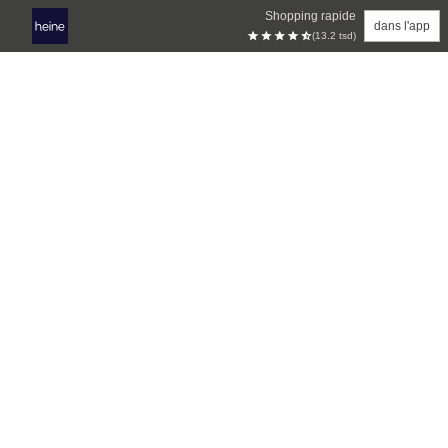
Shopping rapide
dans l'app
(13.2 tsd)
Aller au contenu principal