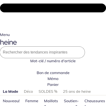
Menu
Mot-clé / numéro d'article
Bon de commande
Mémo
Panier
Passer les catégories de produits
La Mode
Déco
SOLDES %
25 ans de heine
Nouveau!
Femme
Maillots
Soutien-
Chaussures