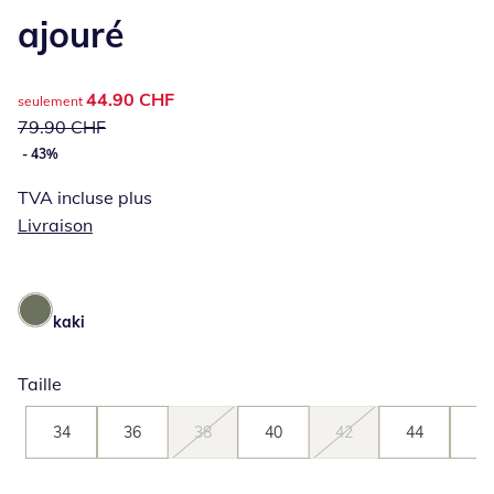
ajouré
prix réduit : 44.90 CHF, ancien prix : 79.90 CHF
44.90 CHF
seulement
79.90 CHF
- 43%
TVA incluse plus
Livraison
kaki
Taille
34
36
38
40
42
44
46