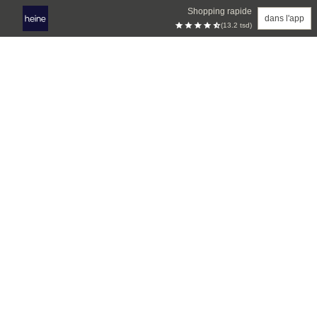
Shopping rapide
dans l'app
(13.2 tsd)
Aller au contenu principal