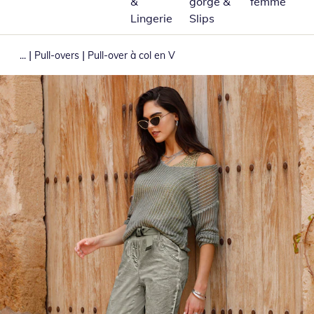
&
gorge &
femme
Lingerie
Slips
|
|
...
Pull-overs
Pull-over à col en V