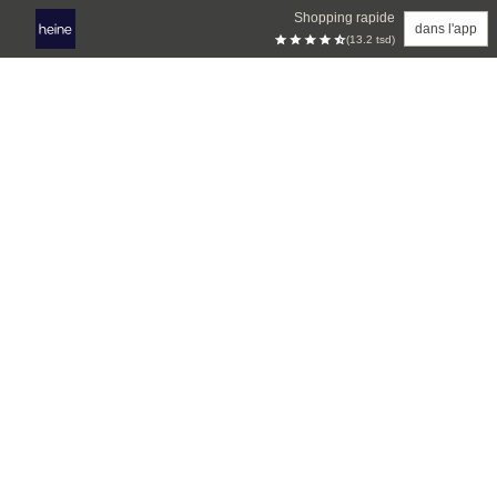
Shopping rapide
dans l'app
(13.2 tsd)
Aller au contenu principal