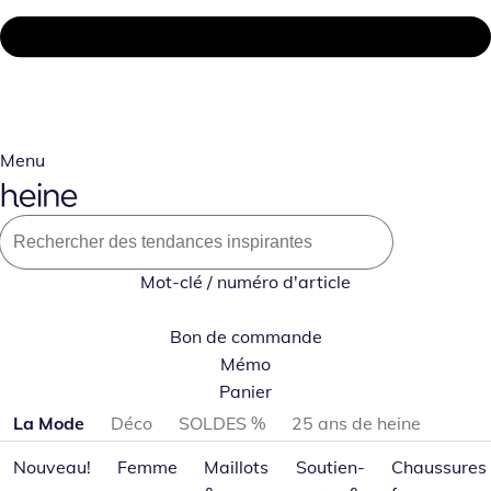
Menu
Mot-clé / numéro d'article
Bon de commande
Mémo
Panier
Passer les catégories de produits
La Mode
Déco
SOLDES %
25 ans de heine
Nouveau!
Femme
Maillots
Soutien-
Chaussures