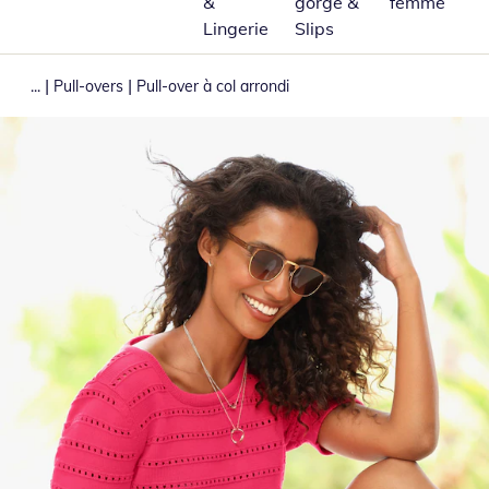
&
gorge &
femme
Lingerie
Slips
|
|
...
Pull-overs
Pull-over à col arrondi