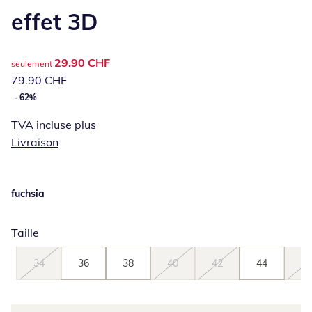
effet 3D
prix réduit : 29.90 CHF, ancien prix : 79.90 CHF
29.90 CHF
seulement
79.90 CHF
- 62%
TVA incluse plus
Livraison
fuchsia
Taille
34
36
38
40
42
44
46