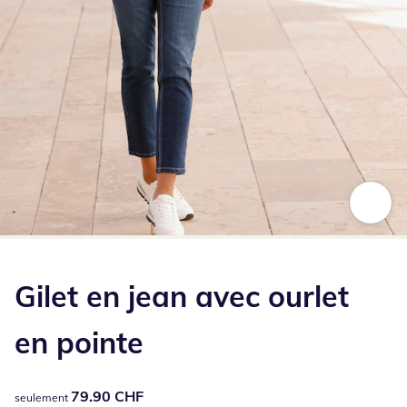
Appuyez pour zoomer sur l’image
Gilet en jean avec ourlet
en pointe
79.90 CHF
79.90 CHF
seulement