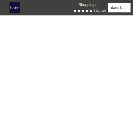
Shopping rapide
dans l'app
(13.2 tsd)
Aller au contenu principal