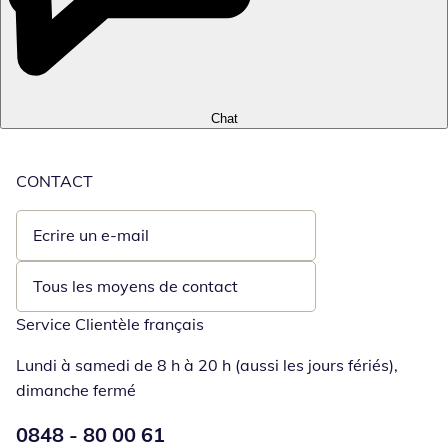
Chat
CONTACT
Ecrire un e-mail
Ouvre un client de messagerie
Tous les moyens de contact
Service Clientèle français
Lundi à samedi de 8 h à 20 h (aussi les jours fériés),
dimanche fermé
Numéro de téléphone:
0848 - 80 00 61
Ouverture d'un téléphone clie