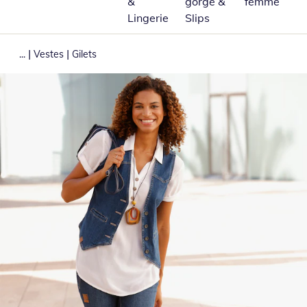
&
gorge &
femme
Lingerie
Slips
|
|
...
Vestes
Gilets