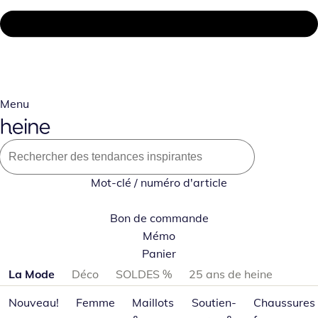
Menu
Mot-clé / numéro d'article
Bon de commande
Mémo
Panier
Passer les catégories de produits
La Mode
Déco
SOLDES %
25 ans de heine
Nouveau!
Femme
Maillots
Soutien-
Chaussures