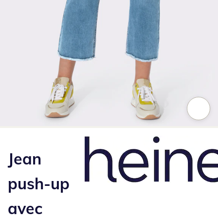
Appuyez pour zoomer sur l’image
Jean
push-up
avec