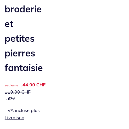
broderie
et
petites
pierres
fantaisie
prix réduit : 44.90 CHF, ancien prix : 119.00 CHF
44.90 CHF
seulement
119.00 CHF
- 62%
TVA incluse plus
Livraison