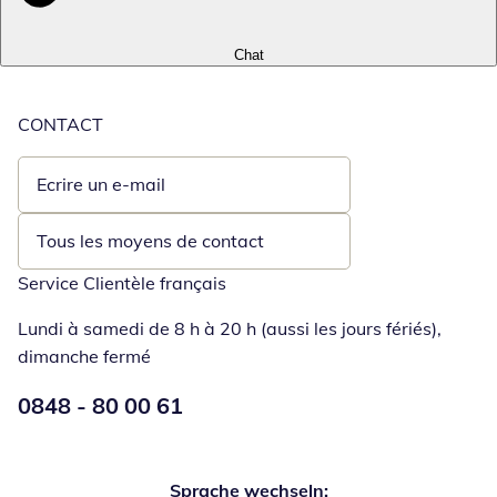
Chat
CONTACT
Ecrire un e-mail
Ouvre un client de messagerie
Tous les moyens de contact
Service Clientèle français
Lundi à samedi de 8 h à 20 h (aussi les jours fériés),
dimanche fermé
Numéro de téléphone:
0848 - 80 00 61
Ouverture d'un téléphone clie
Sprache wechseln: