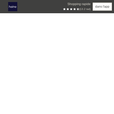
Shopping rapide
dans l'app
(13.2 tsd)
Aller au contenu principal