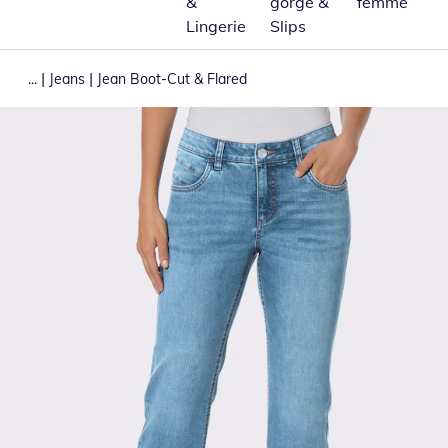
&
gorge &
femme
Lingerie
Slips
|
|
...
Jeans
Jean Boot-Cut & Flared