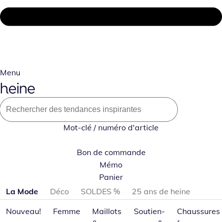
Menu
Mot-clé / numéro d'article
Bon de commande
Mémo
Panier
Passer les catégories de produits
La Mode
Déco
SOLDES %
25 ans de heine
Nouveau!
Femme
Maillots
Soutien-
Chaussures