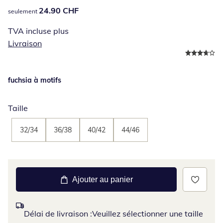
24.90 CHF
24.90 CHF
seulement
TVA incluse plus
Livraison
fuchsia à motifs
Taille
32/34
36/38
40/42
44/46
Ajouter au panier
Délai de livraison :
Veuillez sélectionner une taille