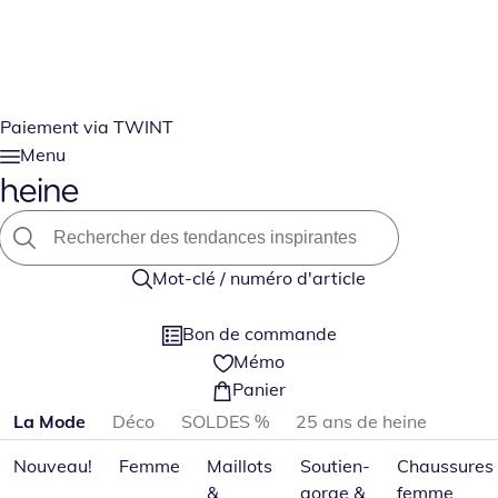
Paiement via TWINT
Menu
Mot-clé / numéro d'article
Bon de commande
Mémo
Panier
Passer les catégories de produits
La Mode
Déco
SOLDES %
25 ans de heine
Nouveau!
Femme
Maillots
Soutien-
Chaussures
&
gorge &
femme