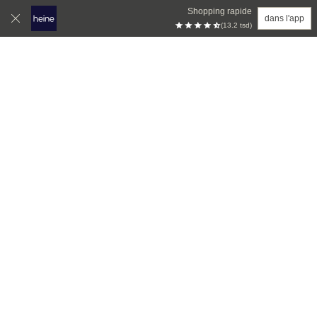
Shopping rapide
dans l'app
(13.2 tsd)
Aller au contenu principal