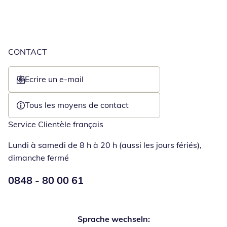
CONTACT
Ecrire un e-mail
Ouvre un client de messagerie
Tous les moyens de contact
Service Clientèle français
Lundi à samedi de 8 h à 20 h (aussi les jours fériés),
dimanche fermé
Numéro de téléphone:
0848 - 80 00 61
Ouverture d'un téléphone clie
Sprache wechseln: